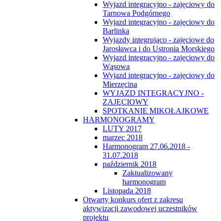
Wyjazd integracyjno - zajęciowy do
Tarnowa Podgórnego
Wyjazd integracyjno - zajęciowy do
Barlinka
Wyjazdy integrująco - zajęciowe do
Jarosławca i do Ustronia Morskiego
Wyjazd integracyjno - zajęciowy do
Wąsowa
Wyjazd integracyjno - zajęciowy do
Mierzęcina
WYJAZD INTEGRACYJNO -
ZAJĘCIOWY
SPOTKANIE MIKOŁAJKOWE
HARMONOGRAMY
LUTY 2017
marzec 2018
Harmonogram 27.06.2018 -
31.07.2018
październik 2018
Zaktualizowany
harmonogram
Listopada 2018
Otwarty konkurs ofert z zakresu
aktywizacji zawodowej uczestników
projektu