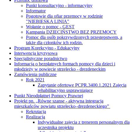
Przemoc domowa
Punkt konsultacyjno - informacyjny
Informator
Pogotowie dla ofiar przemocy w rodzinie
"NIEBIESKA LINIA"
Wołanie o pomoc - GEST
Kampania DZIECIŃSTWO BEZ PRZEMOCY
Pomoc dla osób pokrzywdzonych przestępstwem, a
także dla członków ich rodzin.
Program Korekcyjno - Edukacyjny
Interwencja kryzysowa
Specjalistyczne poradnictwo
Informacja o bezpłatnych formach pomocy dla dzieci i
młodzieży w powiecie strzelecko - drezdeneckim
Zamówienia publiczne
Rok 2021
Zapytanie ofertowe PCPR.3400.1.2021 Zajęcia
rehabilitacyjno usprawniające
Punkt Nieodpłatnej Pomocy Prawnej
Projekt pn. „Równe szanse - aktywna integracja
mieszkańców powiatu strzelecko–drezdeneckiego”
Rekrutacja
Realizacja
Indywidualne zajęcia z trenerem personalnym dla
uczestnika projektu