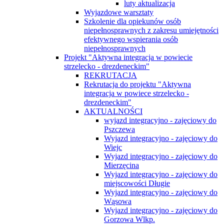
luty aktualizacja
Wyjazdowe warsztaty
Szkolenie dla opiekunów osób
niepełnosprawnych z zakresu umiejętności
efektywnego wspierania osób
niepełnosprawnych
Projekt "Aktywna integracja w powiecie
strzelecko - drezdeneckim"
REKRUTACJA
Rekrutacja do projektu "Aktywna
integracja w powiece strzelecko -
drezdeneckim"
AKTUALNOŚCI
wyjazd integracyjno - zajęciowy do
Pszczewa
Wyjazd integracyjno - zajęciowy do
Wiejc
Wyjazd integracyjno - zajęciowy do
Mierzęcina
Wyjazd integracyjno - zajęciowy do
miejscowości Długie
Wyjazd integracyjno - zajęciowy do
Wąsowa
Wyjazd integracyjno - zajęciowy do
Gorzowa Wlkp.