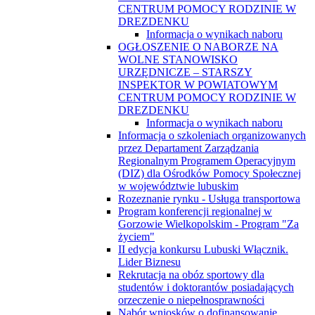
CENTRUM POMOCY RODZINIE W
DREZDENKU
Informacja o wynikach naboru
OGŁOSZENIE O NABORZE NA
WOLNE STANOWISKO
URZĘDNICZE – STARSZY
INSPEKTOR W POWIATOWYM
CENTRUM POMOCY RODZINIE W
DREZDENKU
Informacja o wynikach naboru
Informacja o szkoleniach organizowanych
przez Departament Zarządzania
Regionalnym Programem Operacyjnym
(DIZ) dla Ośrodków Pomocy Społecznej
w województwie lubuskim
Rozeznanie rynku - Usługa transportowa
Program konferencji regionalnej w
Gorzowie Wielkopolskim - Program "Za
życiem"
II edycja konkursu Lubuski Włącznik.
Lider Biznesu
Rekrutacja na obóz sportowy dla
studentów i doktorantów posiadających
orzeczenie o niepełnosprawności
Nabór wniosków o dofinansowanie