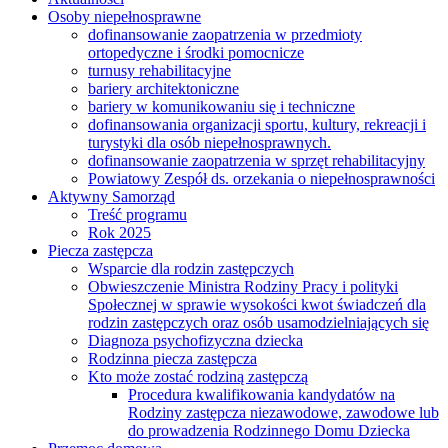
Osoby niepełnosprawne
dofinansowanie zaopatrzenia w przedmioty
ortopedyczne i środki pomocnicze
turnusy rehabilitacyjne
bariery architektoniczne
bariery w komunikowaniu się i techniczne
dofinansowania organizacji sportu, kultury, rekreacji i
turystyki dla osób niepełnosprawnych.
dofinansowanie zaopatrzenia w sprzęt rehabilitacyjny
Powiatowy Zespół ds. orzekania o niepełnosprawności
Aktywny Samorząd
Treść programu
Rok 2025
Piecza zastępcza
Wsparcie dla rodzin zastępczych
Obwieszczenie Ministra Rodziny Pracy i polityki
Społecznej w sprawie wysokości kwot świadczeń dla
rodzin zastępczych oraz osób usamodzielniających się
Diagnoza psychofizyczna dziecka
Rodzinna piecza zastępcza
Kto może zostać rodziną zastępczą
Procedura kwalifikowania kandydatów na
Rodziny zastępcza niezawodowe, zawodowe lub
do prowadzenia Rodzinnego Domu Dziecka