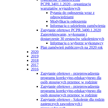
PCPR.3401.1.2020 - organizacja
warsztatów wyjazdowych
Pytania do ogłoszenia wraz z
odpowiedziami
Modyfikacja ogłoszenia
Informacja o udzieleniu zamówienia
Zapytanie ofertowe PCPR.3400.1.2020
Zaprojektowanie, wykonanie i
dostarczenie 30 zestawów szkoleniowych
Informacja o wyborze wykonawcy
Plan zamówień publicznych na 2020 rok
2020
2019
2018
2017
2016
Zapytanie ofertowe - przeprowadzenia
programu korekcyjno-edukacyjnego dla
osób stosujących przemoc w rodzinie
Zapytanie ofertowe - przeprowadzenia
programu korekcyjno-edukacyjnego dla
osób stosujących przemoc w rodzinie
Zapytanie ofertowe - Szkolenie dla rodzin
zastępczych zawodowych i