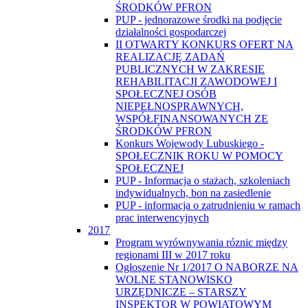
ŚRODKÓW PFRON
PUP - jednorazowe środki na podjęcie
działalności gospodarczej
II OTWARTY KONKURS OFERT NA
REALIZACJĘ ZADAŃ
PUBLICZNYCH W ZAKRESIE
REHABILITACJI ZAWODOWEJ I
SPOŁECZNEJ OSÓB
NIEPEŁNOSPRAWNYCH,
WSPÓŁFINANSOWANYCH ZE
ŚRODKÓW PFRON
Konkurs Wojewody Lubuskiego -
SPOŁECZNIK ROKU W POMOCY
SPOŁECZNEJ
PUP - Informacja o stażach, szkoleniach
indywidualnych, bon na zasiedlenie
PUP - informacja o zatrudnieniu w ramach
prac interwencyjnych
2017
Program wyrównywania róznic między
regionami III w 2017 roku
Ogłoszenie Nr 1/2017 O NABORZE NA
WOLNE STANOWISKO
URZĘDNICZE – STARSZY
INSPEKTOR W POWIATOWYM