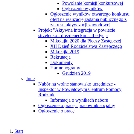
Powołanie komisji konkursowej
Ogłoszenie wyników
Ogłoszenie wyników otwartego konkursu
ofert na realizację zadania publicznego z
zakresu aktywizacji zawodowej
Projekt "Aktywna integracja w powiecie
strzelecko - drezdeneckim - II edycja
Mikołajki 2020 dla Pieczy Zastępczej
XII Dzień Rodzicielstwa Zastępczego
Mikołajki 2019
Rekrutacja
Dokumenty
Harmonogramy
Grudzień 2019
Inne
Nabór na wolne stanowisko urzędnicze -
Inspektor w Powiatowym Centrum Pomocy
Rodzinie
Informacja o wynikach naboru
Ogłoszenie o pracę - pracownik socjalny
Ogłoszenie o pracę
Start