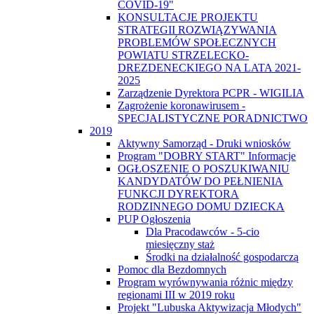
COVID-19"
KONSULTACJE PROJEKTU
STRATEGII ROZWIĄZYWANIA
PROBLEMÓW SPOŁECZNYCH
POWIATU STRZELECKO-
DREZDENECKIEGO NA LATA 2021-
2025
Zarządzenie Dyrektora PCPR - WIGILIA
Zagrożenie koronawirusem -
SPECJALISTYCZNE PORADNICTWO
2019
Aktywny Samorząd - Druki wniosków
Program "DOBRY START" Informacje
OGŁOSZENIE O POSZUKIWANIU
KANDYDATÓW DO PEŁNIENIA
FUNKCJI DYREKTORA
RODZINNEGO DOMU DZIECKA
PUP Ogłoszenia
Dla Pracodawców - 5-cio
miesięczny staż
Środki na działalność gospodarczą
Pomoc dla Bezdomnych
Program wyrównywania różnic między
regionami III w 2019 roku
Projekt "Lubuska Aktywizacja Młodych"