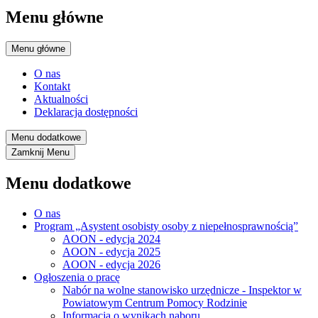
Menu główne
Menu główne
O nas
Kontakt
Aktualności
Deklaracja dostępności
Menu dodatkowe
Zamknij
Menu
Menu dodatkowe
O nas
Program „Asystent osobisty osoby z niepełnosprawnością”
AOON - edycja 2024
AOON - edycja 2025
AOON - edycja 2026
Ogłoszenia o pracę
Nabór na wolne stanowisko urzędnicze - Inspektor w
Powiatowym Centrum Pomocy Rodzinie
Informacja o wynikach naboru