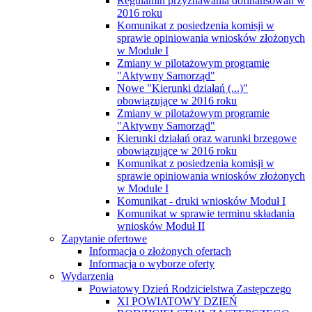
Regulamin przyznawania dofinansowań w
2016 roku
Komunikat z posiedzenia komisji w
sprawie opiniowania wniosków złożonych
w Module I
Zmiany w pilotażowym programie
"Aktywny Samorząd"
Nowe "Kierunki działań (...)"
obowiązujące w 2016 roku
Zmiany w pilotażowym programie
"Aktywny Samorząd"
Kierunki działań oraz warunki brzegowe
obowiązujące w 2016 roku
Komunikat z posiedzenia komisji w
sprawie opiniowania wniosków złożonych
w Module I
Komunikat - druki wniosków Moduł I
Komunikat w sprawie terminu składania
wniosków Moduł II
Zapytanie ofertowe
Informacja o złożonych ofertach
Informacja o wyborze oferty
Wydarzenia
Powiatowy Dzień Rodzicielstwa Zastępczego
XI POWIATOWY DZIEŃ