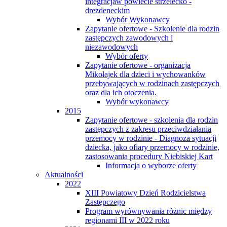
integracjaw powiecie strzelecko -
drezdeneckim
Wybór Wykonawcy
Zapytanie ofertowe - Szkolenie dla rodzin
zastępczych zawodowych i
niezawodowych
Wybór oferty
Zapytanie ofertowe - organizacja
Mikołajek dla dzieci i wychowanków
przebywających w rodzinach zastępczych
oraz dla ich otoczenia.
Wybór wykonawcy
2015
Zapytanie ofertowe - szkolenia dla rodzin
zastępczych z zakresu przeciwdziałania
przemocy w rodzinie - Diagnoza sytuacji
dziecka, jako ofiary przemocy w rodzinie,
zastosowania procedury Niebiskiej Kart
Informacja o wyborze oferty
Aktualności
2022
XIII Powiatowy Dzień Rodzicielstwa
Zastępczego
Program wyrównywania różnic między
regionami III w 2022 roku