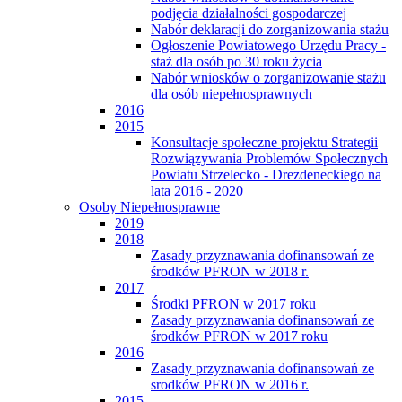
podjęcia działalności gospodarczej
Nabór deklaracji do zorganizowania stażu
Ogłoszenie Powiatowego Urzędu Pracy -
staż dla osób po 30 roku życia
Nabór wniosków o zorganizowanie stażu
dla osób niepełnosprawnych
2016
2015
Konsultacje społeczne projektu Strategii
Rozwiązywania Problemów Społecznych
Powiatu Strzelecko - Drezdeneckiego na
lata 2016 - 2020
Osoby Niepełnosprawne
2019
2018
Zasady przyznawania dofinansowań ze
środków PFRON w 2018 r.
2017
Środki PFRON w 2017 roku
Zasady przyznawania dofinansowań ze
środków PFRON w 2017 roku
2016
Zasady przyznawania dofinansowań ze
srodków PFRON w 2016 r.
2015