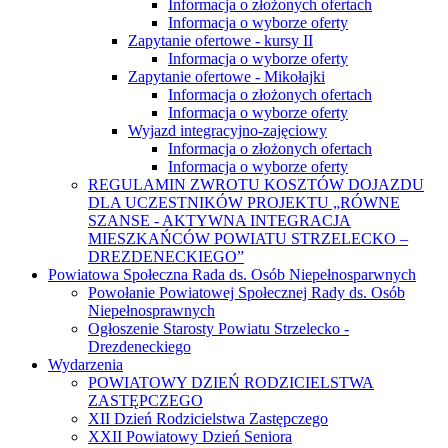
Informacja o złożonych ofertach
Informacja o wyborze oferty
Zapytanie ofertowe - kursy II
Informacja o wyborze oferty
Zapytanie ofertowe - Mikołajki
Informacja o złożonych ofertach
Informacja o wyborze oferty
Wyjazd integracyjno-zajęciowy
Informacja o złożonych ofertach
Informacja o wyborze oferty
REGULAMIN ZWROTU KOSZTÓW DOJAZDU
DLA UCZESTNIKÓW PROJEKTU „RÓWNE
SZANSE - AKTYWNA INTEGRACJA
MIESZKAŃCÓW POWIATU STRZELECKO –
DREZDENECKIEGO”
Powiatowa Społeczna Rada ds. Osób Niepełnosparwnych
Powołanie Powiatowej Społecznej Rady ds. Osób
Niepełnosprawnych
Ogłoszenie Starosty Powiatu Strzelecko -
Drezdeneckiego
Wydarzenia
POWIATOWY DZIEŃ RODZICIELSTWA
ZASTĘPCZEGO
XII Dzień Rodzicielstwa Zastępczego
XXII Powiatowy Dzień Seniora