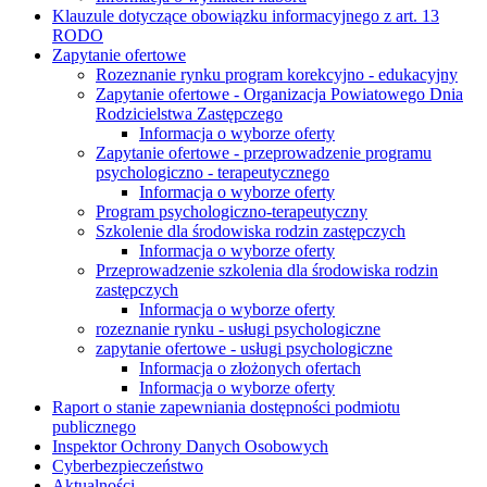
Klauzule dotyczące obowiązku informacyjnego z art. 13
RODO
Zapytanie ofertowe
Rozeznanie rynku program korekcyjno - edukacyjny
Zapytanie ofertowe - Organizacja Powiatowego Dnia
Rodzicielstwa Zastępczego
Informacja o wyborze oferty
Zapytanie ofertowe - przeprowadzenie programu
psychologiczno - terapeutycznego
Informacja o wyborze oferty
Program psychologiczno-terapeutyczny
Szkolenie dla środowiska rodzin zastępczych
Informacja o wyborze oferty
Przeprowadzenie szkolenia dla środowiska rodzin
zastępczych
Informacja o wyborze oferty
rozeznanie rynku - usługi psychologiczne
zapytanie ofertowe - usługi psychologiczne
Informacja o złożonych ofertach
Informacja o wyborze oferty
Raport o stanie zapewniania dostępności podmiotu
publicznego
Inspektor Ochrony Danych Osobowych
Cyberbezpieczeństwo
Aktualności