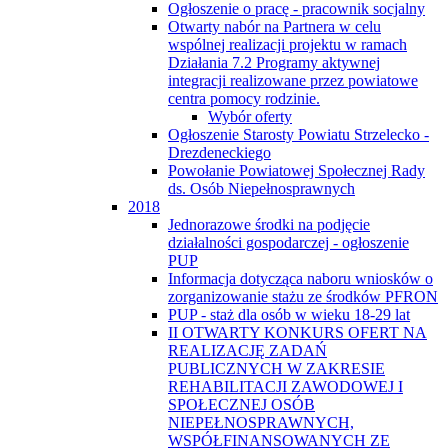
Ogłoszenie o pracę - pracownik socjalny
Otwarty nabór na Partnera w celu
wspólnej realizacji projektu w ramach
Działania 7.2 Programy aktywnej
integracji realizowane przez powiatowe
centra pomocy rodzinie.
Wybór oferty
Ogłoszenie Starosty Powiatu Strzelecko -
Drezdeneckiego
Powołanie Powiatowej Społecznej Rady
ds. Osób Niepełnosprawnych
2018
Jednorazowe środki na podjęcie
działalności gospodarczej - ogłoszenie
PUP
Informacja dotycząca naboru wniosków o
zorganizowanie stażu ze środków PFRON
PUP - staż dla osób w wieku 18-29 lat
II OTWARTY KONKURS OFERT NA
REALIZACJĘ ZADAŃ
PUBLICZNYCH W ZAKRESIE
REHABILITACJI ZAWODOWEJ I
SPOŁECZNEJ OSÓB
NIEPEŁNOSPRAWNYCH,
WSPÓŁFINANSOWANYCH ZE