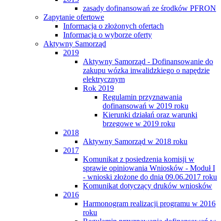
zasady dofinansowań ze środków PFRON
Zapytanie ofertowe
Informacja o złożonych ofertach
Informacja o wyborze oferty
Aktywny Samorząd
2019
Aktywny Samorząd - Dofinansowanie do
zakupu wózka inwalidzkiego o napędzie
elektrycznym
Rok 2019
Regulamin przyznawania
dofinansowań w 2019 roku
Kierunki działań oraz warunki
brzegowe w 2019 roku
2018
Aktywny Samorząd w 2018 roku
2017
Komunikat z posiedzenia komisji w
sprawie opiniowania Wniosków - Moduł I
- wnioski złożone do dnia 09.06.2017 roku
Komunikat dotyczący druków wniosków
2016
Harmonogram realizacji programu w 2016
roku