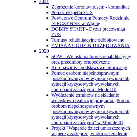
2021
Zagrożenie koronawirusem - komunikat
Pomoc eksperta ZUS
Powiatowe Centrum Pomocy Rodzinnie
NIECZYNNE w Wigilię
DOBRY START - Dyżur pracownika
ZUS
Turnusy rehabilitacyjne odblokowane
ZMIANA GODZIN URZĘDOWANIA
2020
SOW - Wnioski na turnus rehabilitacyjny
oraz przedmioty ortopedyczne
Koronawirus - podstawowe informacje
Pomoc osobom niepełnosprawnym
poszkodowanym w wyniku żywiołu lub
sytuacji kryzysowych wywołanych
chorobami zakaźnymi - Moduł III
Wydłużenie terminów na składanie
wniosków i realizację programu „Pomoc
osobom niepełnosprawnym
poszkodowanym w wyniku żywiołu lub
sytuacji kryzysowych wywołanych
chorobami zakaźnymi” w Module III
Projekt "Wsparcie dzieci umieszczonych
w pieczy zastępczej w okresie epidemii